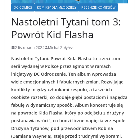
DC COMICS
KOMIKSY DLA MŁODZIEŻY
RECENZJE KOMIKSÓW
Nastoletni Tytani tom 3:
Powrót Kid Flasha
2 listopada 2024
Michał Żołyński
Nastoletni Tytani: Powrót Kida Flasha to trzeci tom
serii wydanej w Polsce przez Egmont w ramach
inicjatywy DC Odrodzenie. Ten album wprowadza
wiele emocjonalnych i fabularnych zmian. Rozwijając
konflikty między członkami zespołu, a także ich
osobiste rozterki, co dodaje głębi postaciom i napędza
fabułę w dynamiczny sposób. Album koncentruje się
na powrocie Kida Flasha, który po odejściu z drużyny
postanawia wrócić, co budzi liczne napięcia w zespole.
Drużyna Tytanów, pod przewodnictwem Robina
(Damiana Wayne’a), staje przed trudnymi wyborami.