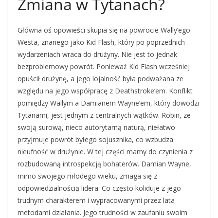
Zmiana w Tytanach?
Główna oś opowieści skupia się na powrocie Wally’ego
Westa, znanego jako Kid Flash, który po poprzednich
wydarzeniach wraca do drużyny. Nie jest to jednak
bezproblemowy powrót. Ponieważ Kid Flash wcześniej
opuścił drużynę, a jego lojalność była podważana ze
względu na jego współpracę z Deathstroke’em. Konflikt
pomiędzy Wallym a Damianem Wayne’em, który dowodzi
Tytanami, jest jednym z centralnych wątków. Robin, ze
swoją surową, nieco autorytarną naturą, niełatwo
przyjmuje powrót byłego sojusznika, co wzbudza
nieufność w drużynie. W tej części mamy do czynienia z
rozbudowaną introspekcją bohaterów. Damian Wayne,
mimo swojego młodego wieku, zmaga się z
odpowiedzialnością lidera. Co często koliduje z jego
trudnym charakterem i wypracowanymi przez lata
metodami działania. Jego trudności w zaufaniu swoim