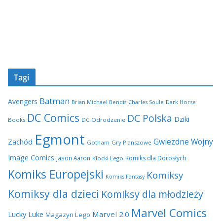
Tagi
Batman
Avengers
Dark Horse
Brian Michael Bendis
Charles Soule
DC Comics
DC Polska
Dziki
Books
DC Odrodzenie
Egmont
Gwiezdne Wojny
Zachód
Gotham
Gry Planszowe
Image Comics
Jason Aaron
Komiks dla Dorosłych
Klocki Lego
Komiks Europejski
Komiksy
Komiks Fantasy
Komiksy dla dzieci
Komiksy dla młodzieży
Marvel Comics
Lucky Luke
Marvel 2.0
Magazyn Lego