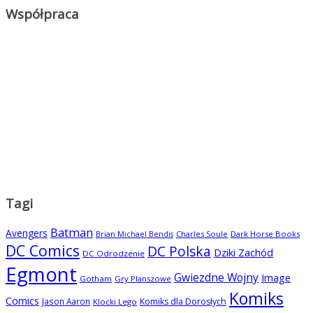
Współpraca
Tagi
Batman
Avengers
Charles Soule
Dark Horse Books
Brian Michael Bendis
DC Comics
DC Polska
Dziki Zachód
DC Odrodzenie
Egmont
Gwiezdne Wojny
Image
Gotham
Gry Planszowe
Komiks
Comics
Jason Aaron
Komiks dla Dorosłych
Klocki Lego