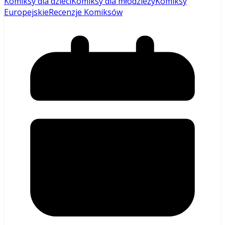
Komiksy dla dzieci
Komiksy dla młodzieży
Komiksy
Europejskie
Recenzje Komiksów