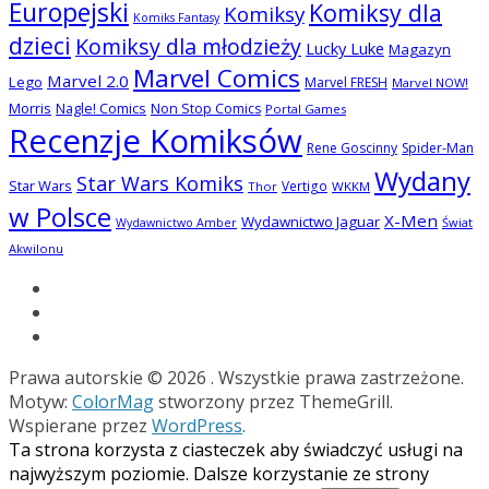
Europejski
Komiksy dla
Komiksy
Komiks Fantasy
dzieci
Komiksy dla młodzieży
Lucky Luke
Magazyn
Marvel Comics
Marvel 2.0
Lego
Marvel FRESH
Marvel NOW!
Morris
Nagle! Comics
Non Stop Comics
Portal Games
Recenzje Komiksów
Rene Goscinny
Spider-Man
Wydany
Star Wars Komiks
Star Wars
Vertigo
Thor
WKKM
w Polsce
X-Men
Wydawnictwo Jaguar
Świat
Wydawnictwo Amber
Akwilonu
Prawa autorskie © 2026
. Wszystkie prawa zastrzeżone.
Motyw:
ColorMag
stworzony przez ThemeGrill.
Wspierane przez
WordPress
.
Ta strona korzysta z ciasteczek aby świadczyć usługi na
najwyższym poziomie. Dalsze korzystanie ze strony