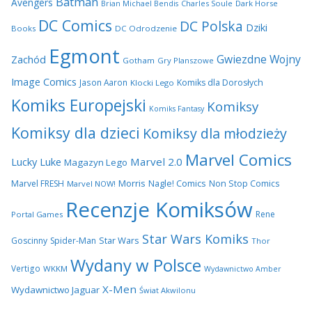
Batman
Avengers
Charles Soule
Dark Horse
Brian Michael Bendis
DC Comics
DC Polska
Dziki
Books
DC Odrodzenie
Egmont
Gwiezdne Wojny
Zachód
Gotham
Gry Planszowe
Image Comics
Jason Aaron
Komiks dla Dorosłych
Klocki Lego
Komiks Europejski
Komiksy
Komiks Fantasy
Komiksy dla dzieci
Komiksy dla młodzieży
Marvel Comics
Lucky Luke
Marvel 2.0
Magazyn Lego
Morris
Marvel FRESH
Nagle! Comics
Non Stop Comics
Marvel NOW!
Recenzje Komiksów
Rene
Portal Games
Star Wars Komiks
Star Wars
Goscinny
Spider-Man
Thor
Wydany w Polsce
Vertigo
WKKM
Wydawnictwo Amber
X-Men
Wydawnictwo Jaguar
Świat Akwilonu