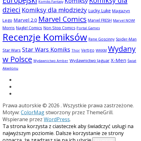
Europejski
Komiksy dla
Komiksy
Komiks Fantasy
dzieci
Komiksy dla młodzieży
Lucky Luke
Magazyn
Marvel Comics
Marvel 2.0
Lego
Marvel FRESH
Marvel NOW!
Morris
Nagle! Comics
Non Stop Comics
Portal Games
Recenzje Komiksów
Rene Goscinny
Spider-Man
Wydany
Star Wars Komiks
Star Wars
Vertigo
Thor
WKKM
w Polsce
X-Men
Wydawnictwo Jaguar
Świat
Wydawnictwo Amber
Akwilonu
Prawa autorskie © 2026
. Wszystkie prawa zastrzeżone.
Motyw:
ColorMag
stworzony przez ThemeGrill.
Wspierane przez
WordPress
.
Ta strona korzysta z ciasteczek aby świadczyć usługi na
najwyższym poziomie. Dalsze korzystanie ze strony
oznacza, że zgadzasz się na ich użycie.
Akceptuje