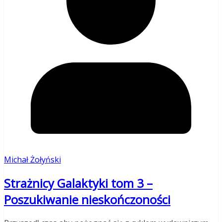
Michał Żołyński
Strażnicy Galaktyki tom 3 –
Poszukiwanie nieskończoności