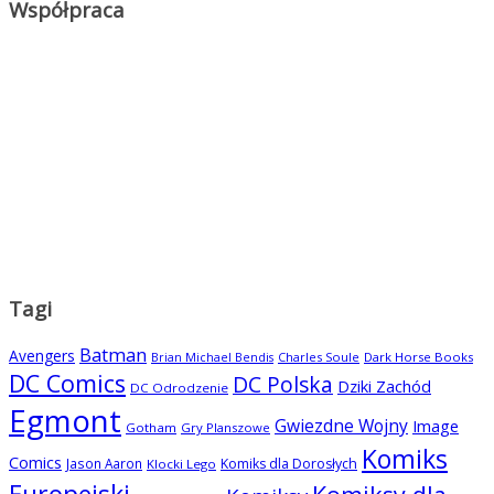
Współpraca
Tagi
Batman
Avengers
Charles Soule
Dark Horse Books
Brian Michael Bendis
DC Comics
DC Polska
Dziki Zachód
DC Odrodzenie
Egmont
Gwiezdne Wojny
Image
Gotham
Gry Planszowe
Komiks
Comics
Jason Aaron
Komiks dla Dorosłych
Klocki Lego