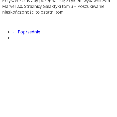
Przyszedł czas aby pożegnać się z cyklem wydawniczym
Marvel 2.0. Strażnicy Galaktyki tom 3 – Poszukiwanie
nieskończoności to ostatni tom
Read More
← Poprzednie