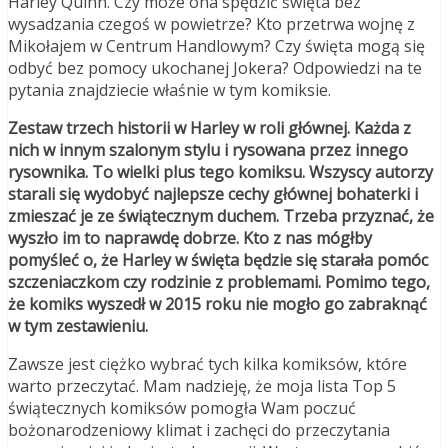
Harley Quinn. Czy może ona spędzić święta bez
wysadzania czegoś w powietrze? Kto przetrwa wojnę z
Mikołajem w Centrum Handlowym? Czy święta mogą się
odbyć bez pomocy ukochanej Jokera? Odpowiedzi na te
pytania znajdziecie właśnie w tym komiksie.
Zestaw trzech historii w Harley w roli głównej. Każda z
nich w innym szalonym stylu i rysowana przez innego
rysownika. To wielki plus tego komiksu. Wszyscy autorzy
starali się wydobyć najlepsze cechy głównej bohaterki i
zmieszać je ze świątecznym duchem. Trzeba przyznać, że
wyszło im to naprawdę dobrze. Kto z nas mógłby
pomyśleć o, że Harley w święta będzie się starała pomóc
szczeniaczkom czy rodzinie z problemami. Pomimo tego,
że komiks wyszedł w 2015 roku nie mogło go zabraknąć
w tym zestawieniu.
Zawsze jest ciężko wybrać tych kilka komiksów, które
warto przeczytać. Mam nadzieję, że moja lista Top 5
świątecznych komiksów pomogła Wam poczuć
bożonarodzeniowy klimat i zachęci do przeczytania