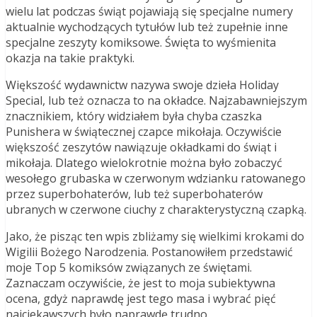
wielu lat podczas świąt pojawiają się specjalne numery
aktualnie wychodzących tytułów lub też zupełnie inne
specjalne zeszyty komiksowe. Święta to wyśmienita
okazja na takie praktyki.
Większość wydawnictw nazywa swoje dzieła Holiday
Special, lub też oznacza to na okładce. Najzabawniejszym
znacznikiem, który widziałem była chyba czaszka
Punishera w świątecznej czapce mikołaja. Oczywiście
większość zeszytów nawiązuje okładkami do świąt i
mikołaja. Dlatego wielokrotnie można było zobaczyć
wesołego grubaska w czerwonym wdzianku ratowanego
przez superbohaterów, lub też superbohaterów
ubranych w czerwone ciuchy z charakterystyczną czapką.
Jako, że pisząc ten wpis zbliżamy się wielkimi krokami do
Wigilii Bożego Narodzenia. Postanowiłem przedstawić
moje Top 5 komiksów związanych ze świętami.
Zaznaczam oczywiście, że jest to moja subiektywna
ocena, gdyż naprawdę jest tego masa i wybrać pięć
najciekawszych było naprawdę trudno.