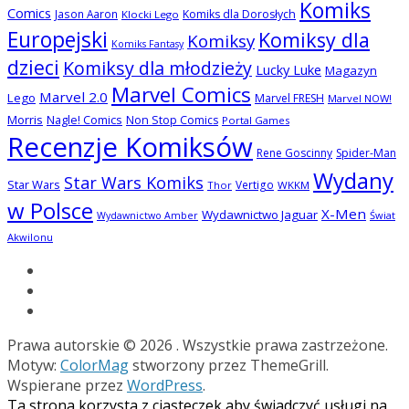
Komiks
Comics
Jason Aaron
Komiks dla Dorosłych
Klocki Lego
Europejski
Komiksy dla
Komiksy
Komiks Fantasy
dzieci
Komiksy dla młodzieży
Lucky Luke
Magazyn
Marvel Comics
Marvel 2.0
Lego
Marvel FRESH
Marvel NOW!
Morris
Nagle! Comics
Non Stop Comics
Portal Games
Recenzje Komiksów
Rene Goscinny
Spider-Man
Wydany
Star Wars Komiks
Star Wars
Vertigo
Thor
WKKM
w Polsce
X-Men
Wydawnictwo Jaguar
Świat
Wydawnictwo Amber
Akwilonu
Prawa autorskie © 2026
. Wszystkie prawa zastrzeżone.
Motyw:
ColorMag
stworzony przez ThemeGrill.
Wspierane przez
WordPress
.
Ta strona korzysta z ciasteczek aby świadczyć usługi na