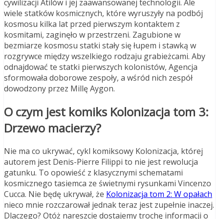
cywilizacji Atilów i jej zaawansowanej technologii. Ale
wiele statków kosmicznych, które wyruszyły na podbój
kosmosu kilka lat przed pierwszym kontaktem z
kosmitami, zaginęło w przestrzeni. Zagubione w
bezmiarze kosmosu statki stały się łupem i stawką w
rozgrywce między wszelkiego rodzaju grabieżcami. Aby
odnajdować te statki pierwszych kolonistów, Agencja
sformowała doborowe zespoły, a wśród nich zespół
dowodzony przez Millę Aygon.
O czym jest komiks Kolonizacja tom 3:
Drzewo macierzy?
Nie ma co ukrywać, cykl komiksowy Kolonizacja, której
autorem jest Denis-Pierre Filippi to nie jest rewolucja
gatunku. To opowieść z klasycznymi schematami
kosmicznego tasiemca ze świetnymi rysunkami Vincenzo
Cucca. Nie będę ukrywał, że
Kolonizacja tom 2: W opałach
nieco mnie rozczarował jednak teraz jest zupełnie inaczej.
Dlaczego? Otóż nareszcie dostajemy trochę informacji o