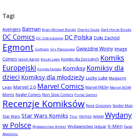
Tagi
Batman
Avengers
Charles Soule
Dark Horse Books
Brian Michael Bendis
DC Comics
DC Polska
Dziki Zachód
DC Odrodzenie
Egmont
Gwiezdne Wojny
Image
Gotham
Gry Planszowe
Komiks
Comics
Jason Aaron
Komiks dla Dorosłych
Klocki Lego
Europejski
Komiksy dla
Komiksy
Komiks Fantasy
dzieci
Komiksy dla młodzieży
Lucky Luke
Magazyn
Marvel Comics
Marvel 2.0
Lego
Marvel FRESH
Marvel NOW!
Morris
Nagle! Comics
Non Stop Comics
Portal Games
Recenzje Komiksów
Rene Goscinny
Spider-Man
Wydany
Star Wars Komiks
Star Wars
Vertigo
Thor
WKKM
w Polsce
X-Men
Wydawnictwo Jaguar
Świat
Wydawnictwo Amber
Akwilonu