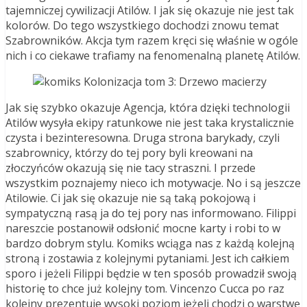
tajemniczej cywilizacji Atilów. I jak się okazuje nie jest tak
kolorów. Do tego wszystkiego dochodzi znowu temat
Szabrowników. Akcja tym razem kręci się właśnie w ogóle
nich i co ciekawe trafiamy na fenomenalną planetę Atilów.
Jak się szybko okazuje Agencja, która dzięki technologii
Atilów wysyła ekipy ratunkowe nie jest taka krystalicznie
czysta i bezinteresowna. Druga strona barykady, czyli
szabrownicy, którzy do tej pory byli kreowani na
złoczyńców okazują się nie tacy straszni. I przede
wszystkim poznajemy nieco ich motywacje. No i są jeszcze
Atilowie. Ci jak się okazuje nie są taką pokojową i
sympatyczną rasą ja do tej pory nas informowano. Filippi
nareszcie postanowił odsłonić mocne karty i robi to w
bardzo dobrym stylu. Komiks wciąga nas z każdą kolejną
stroną i zostawia z kolejnymi pytaniami. Jest ich całkiem
sporo i jeżeli Filippi będzie w ten sposób prowadził swoją
historię to chce już kolejny tom. Vincenzo Cucca po raz
kolejny prezentuje wysoki poziom jeżeli chodzi o warstwę