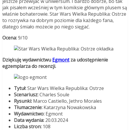
jeszcze przewijać w uniwersum. I bardzo dobrze, bo tak
jak pisałem wcześniej w tym komiksie głównym plusem są
właśnie bohaterowie. Star Wars Wielka Republika: Ostrze
to rozrywka na dobrym poziomie dla każdego fana,
dlatego śmiało możecie po niego sięgać.
Ocena:
9/10
Dziękuję wydawnictwu
Egmon
t
za udostępnienie
egzemplarza do recenzji.
Tytuł:
Star Wars Wielka Republika: Ostrze
Scenariusz:
Charles Soule
Rysunki:
Marco Castiello, Jethro Morales
Tłumaczenie:
Katarzyna Nowakowska
Wydawnictwo:
Egmont
Data wydania:
20.03.2024
Liczba stron:
108