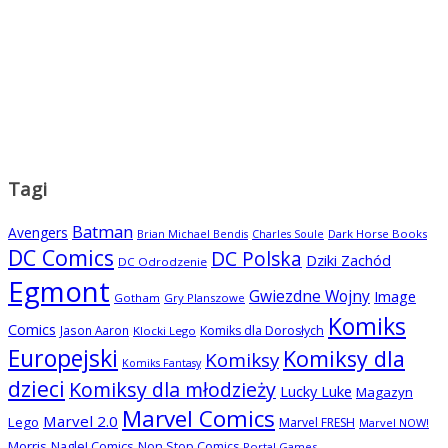
Tagi
Batman
Avengers
Dark Horse Books
Brian Michael Bendis
Charles Soule
DC Comics
DC Polska
Dziki Zachód
DC Odrodzenie
Egmont
Gwiezdne Wojny
Image
Gotham
Gry Planszowe
Komiks
Comics
Jason Aaron
Komiks dla Dorosłych
Klocki Lego
Europejski
Komiksy dla
Komiksy
Komiks Fantasy
dzieci
Komiksy dla młodzieży
Lucky Luke
Magazyn
Marvel Comics
Marvel 2.0
Lego
Marvel FRESH
Marvel NOW!
Morris
Nagle! Comics
Non Stop Comics
Portal Games