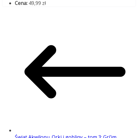
Cena:
49,99 zł
Świat Akwilonu. Orki i gobliny – tom 3: Gri’im