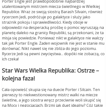
Porter Engle jest prawdopodobnie najbardziej
utalentowanym mistrzem miecza świetlnego w Wielkiej
Republice. Wraz ze swoją siostrą Barash Silvain, również
rycerzem Jedi, podróżuje po galaktyce i służy jako
strażnik pokoju i sprawiedliwości. Kiedy oboje w
odpowiedzi na desperacką prośbę o pomoc wyruszają na
planetę daleko na granicy Republiki, są przekonani, że ta
misja się powiedzie. Ponieważ nikt w galaktyce nie walczy
tak jak Porter Engle. Żaden wojownik nie jest w stanie mu
dorównać. Nikt nawet się nie zbliża do jego poziomu.
Rycerze Jedi są pewni zwycięstwa… dopóki nie zobaczą, co
ich czeka!
Star Wars Wielka Republika: Ostrze –
kolejna faza!
Cała opowieść skupia się na duecie Porter i Silcain. Ten
pierwszy to niekwestionowany mistrz walki na miecze
świetlne, a jego siostra wręcz przeciwnie woli skupić się
na Mocy i negocjacjach. Brzmi jak duet idealny? Cóż takie