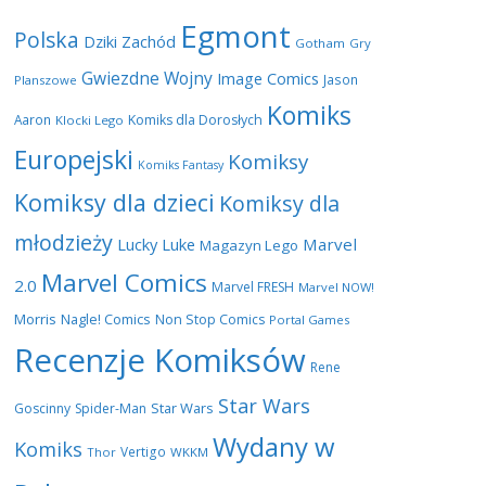
Egmont
Polska
Dziki Zachód
Gotham
Gry
Gwiezdne Wojny
Image Comics
Jason
Planszowe
Komiks
Aaron
Komiks dla Dorosłych
Klocki Lego
Europejski
Komiksy
Komiks Fantasy
Komiksy dla dzieci
Komiksy dla
młodzieży
Lucky Luke
Marvel
Magazyn Lego
Marvel Comics
2.0
Marvel FRESH
Marvel NOW!
Morris
Nagle! Comics
Non Stop Comics
Portal Games
Recenzje Komiksów
Rene
Star Wars
Star Wars
Goscinny
Spider-Man
Wydany w
Komiks
Vertigo
Thor
WKKM