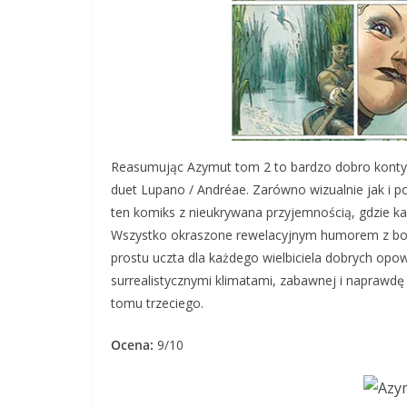
Reasumując Azymut tom 2 to bardzo dobro konty
duet Lupano / Andréae. Zarówno wizualnie jak i p
ten komiks z nieukrywana przyjemnością, gdzie k
Wszystko okraszone rewelacyjnym humorem z boga
prostu uczta dla każdego wielbiciela dobrych opo
surrealistycznymi klimatami, zabawnej i naprawdę
tomu trzeciego.
Ocena:
9/10