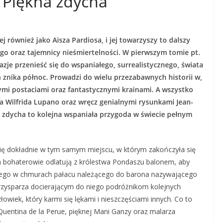
 Piękna zdycha
 również jako Aisza Pardiosa, i jej towarzyszy to dalszy
o oraz tajemnicy nieśmiertelności. W pierwszym tomie pt.
je przenieść się do wspaniałego, surrealistycznego, świata
 znika północ. Prowadzi do wielu przezabawnych historii w,
mi postaciami oraz fantastycznymi krainami. A wszystko
 Wilfrida Lupano oraz wręcz genialnymi rysunkami Jean-
 zdycha to kolejna wspaniała przygoda w świecie pełnym
ię dokładnie w tym samym miejscu, w którym zakończyła się
m bohaterowie odlatują z królestwa Pondaszu balonem, aby
onego w chmurach pałacu należącego do barona nazywającego
przysparza docierającym do niego podróżnikom kolejnych
wiek, który karmi się lękami i nieszczęściami innych. Co to
Quentina de la Perue, pięknej Mani Ganzy oraz malarza