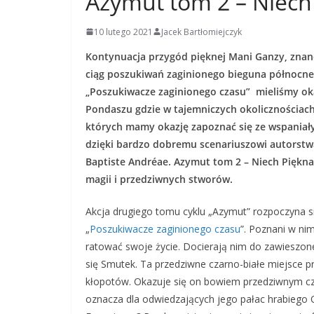
Azymut tom 2 – Niech
10 lutego 2021
Jacek Bartłomiejczyk
Kontynuacja przygód pięknej Mani Ganzy, znanej
ciąg poszukiwań zaginionego bieguna północneg
„Poszukiwacze zaginionego czasu” mieliśmy okaz
Pondaszu gdzie w tajemniczych okolicznościach
których mamy okazję zapoznać się ze wspaniały
dzięki bardzo dobremu scenariuszowi autorstwa
Baptiste Andréae. Azymut tom 2 – Niech Piękna
magii i przedziwnych stworów.
Akcja drugiego tomu cyklu „Azymut” rozpoczyna s
„
Poszukiwacze zaginionego czasu
”. Poznani w ni
ratować swoje życie. Docierają nim do zawiesz
się Smutek. Ta przedziwne czarno-białe miejsce 
kłopotów. Okazuje się on bowiem przedziwnym czło
oznacza dla odwiedzających jego pałac hrabiego 