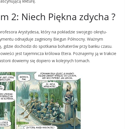
fascynującą lekturę.
m 2: Niech Piękna zdycha ?
profesora Arystydesa, który na pokładzie swojego okrętu-
ymentu odnajduje zaginiony Biegun Północny. Ważnym
, gdzie dochodzi do spotkania bohaterów przy banku czasu.
ieści jest tajemnicza królowa Etera. Poznajemy ją w trakcie
 historii dowiemy się dopiero w kolejnych tomach.