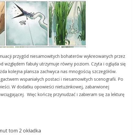
nuacji przygód niesamowitych bohaterów wykreowanych przez
od względem fabuły utrzymuje równy poziom. Czyta i ogląda się
ażda kolejna plansza zachwyca nas mnogością szczegółów.
ctwem wspaniałych postaci i niesamowitych scenografii. Po
wieści. W dodatku opowieści nietuzinkowej, zabarwionej
 wciągającej. Więc kończę przynudzać i zabieram się za lekturę