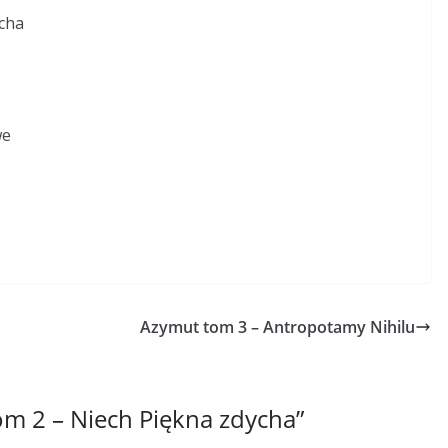
cha
we
Azymut tom 3 – Antropotamy Nihilu
m 2 – Niech Piękna zdycha
”