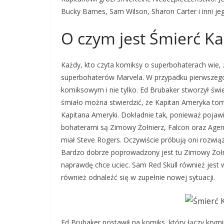
Bucky Barnes, Sam Wilson, Sharon Carter i inni j
O czym jest Śmierć K
Każdy, kto czyta komiksy o superbohaterach wie, ż
superbohaterów Marvela. W przypadku pierwszego
komiksowym i nie tylko. Ed Brubaker stworzył świetn
śmiało można stwierdzić, że Kapitan Ameryka tom
Kapitana Ameryki. Dokładnie tak, ponieważ pojaw
bohaterami są Zimowy Żołnierz, Falcon oraz Agen
miał Steve Rogers. Oczywiście próbują oni rozwiąz
Bardzo dobrze poprowadzony jest tu Zimowy Żołni
naprawdę chce uciec. Sam Red Skull również jest w
również odnaleźć się w zupełnie nowej sytuacji.
Ed Brubaker postawił na komiks, który łączy krymin