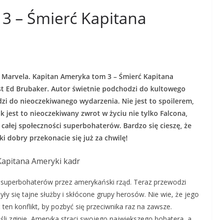
3 – Śmierć Kapitana
 Marvela. Kapitan Ameryka tom 3 – Śmierć Kapitana
st Ed Brubaker. Autor świetnie podchodzi do kultowego
zi do nieoczekiwanego wydarzenia. Nie jest to spoilerem,
k jest to nieoczekiwany zwrot w życiu nie tylko Falcona,
 całej społeczności superbohaterów. Bardzo się cieszę, że
ki dobry przekonacie się już za chwilę!
i superbohaterów przez amerykański rząd. Teraz przewodzi
 się tajne służby i skłócone grupy herosów. Nie wie, że jego
en konflikt, by pozbyć się przeciwnika raz na zawsze.
śli zginie, Ameryka straci swojego największego bohatera, a