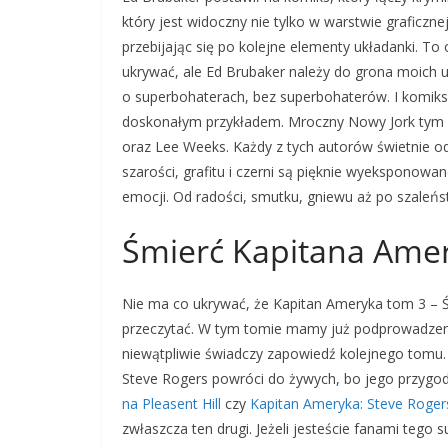
który jest widoczny nie tylko w warstwie graficzn
przebijając się po kolejne elementy układanki. To
ukrywać, ale Ed Brubaker należy do grona moich u
o superbohaterach, bez superbohaterów. I komiks
doskonałym przykładem. Mroczny Nowy Jork tym ra
oraz Lee Weeks. Każdy z tych autorów świetnie odn
szarości, grafitu i czerni są pięknie wyeksponowa
emocji. Od radości, smutku, gniewu aż po szaleńs
Śmierć Kapitana Amer
Nie ma co ukrywać, że Kapitan Ameryka tom 3 – Ś
przeczytać. W tym tomie mamy już podprowadzeni
niewątpliwie świadczy zapowiedź kolejnego tomu. 
Steve Rogers powróci do żywych, bo jego przy
na Pleasent Hill
czy
Kapitan Ameryka: Steve Roge
zwłaszcza ten drugi. Jeżeli jesteście fanami tego