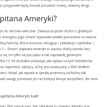
ego przyjaciele będą musieli poszukać nowej, własnej drogi…
apitana Ameryki?
e nic nie trwa wiecznie. Zwłaszcza jeżeli chodzi o głównych
 Avengera jego śmierć wywołała wielkie poruszenie w świecie
ą historię, która wzrusza, intryguje i zaskakuje czytelnika. I
 3 – Śmierć Kapitana Ameryki to bardzo dobry komiks bez
ia się on tylko na początku a tak naprawdę głównymi
tka 13. Ed Brubaker pokazuje jaki wpływ na tych bohaterów
ać tajemnice zabójcy, który jest powiązany z Red Skullem.
erz. Widać jak wpada w spiralę przemocy od której tak
art uwagi, ponieważ po raz kolejny kieruje wszystkim, ale musi
ał i film sensacyjny. Nie zabraknie tu również klimatu noir,