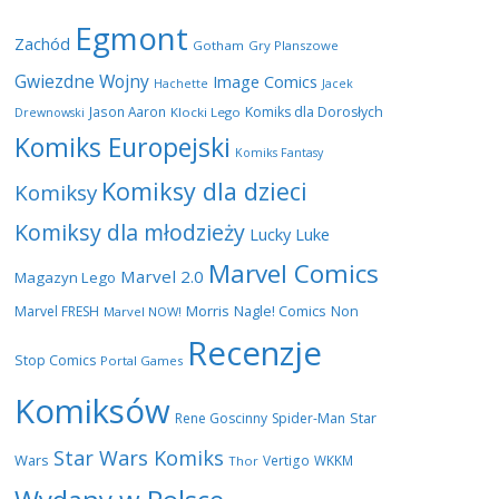
Egmont
Zachód
Gotham
Gry Planszowe
Gwiezdne Wojny
Image Comics
Hachette
Jacek
Jason Aaron
Komiks dla Dorosłych
Klocki Lego
Drewnowski
Komiks Europejski
Komiks Fantasy
Komiksy dla dzieci
Komiksy
Komiksy dla młodzieży
Lucky Luke
Marvel Comics
Marvel 2.0
Magazyn Lego
Morris
Marvel FRESH
Nagle! Comics
Non
Marvel NOW!
Recenzje
Stop Comics
Portal Games
Komiksów
Star
Rene Goscinny
Spider-Man
Star Wars Komiks
Wars
Vertigo
WKKM
Thor