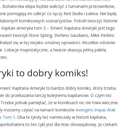
ej. Bohaterska ekipa będzie walczyć z tumanami przeciwników,
 one pomagają im odkryć co łączy Red Skulla i Łukina. Nie będę
lubionych komiksowych scenarzystów. Potrafi tworzyć historie
 Kapitan Ameryka tom 3 – Śmierć Kapitana Ameryki jest tego
zem tworzyli Steve Epting, Stefano Gaudiano, Mike Perkins
alazł się w tej niejako smutnej opowieści. Wszelkie odcienie
ne. Lokacje majestatyczne, a twarze ukazują pełną paletę
two.
yki to dobry komiks!
mierć Kapitana Ameryki to bardzo dobry komiks, który trzeba
e do przekazania tarczy kolejnemu kapitanowi. O czym też
Trzeba jednak pamiętać, że w komiksach nic nie trwa wiecznie.
gody możemy czytać na łamach komiksów
Avengers Impas Atak
rs Tom 1
. Oba te tytuły też namieszały w historii kapitana,
 superbohatera to ten cykl jest dla Was obowiązkowy. Ja czekam