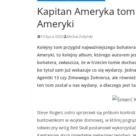
Kapitan Ameryka tom 
Ameryki
10 lipca 2020
Michał Żołyński
Kolejny tom przygód najważniejszego bohatera
Ameryki, to kolejny album, którego autorem je
bohatera, zwłaszcza, że w trzecim tomie dochod
bo tytuł sam już wskazuje co się wydarzy. Jedna
Agentki 13 czy Zimowego Żołnierza, ale również
ten tom został u nas wydany, a dlaczego jest ta
Steve Rogers ostro sprzeciwił się próbom kontrol
buntownikom w wojnie domowej, w której pogrążyły
odwieczny wróg Red Skull postanowił wykorzystać t
Kapitanowi grozi śmiertelne niebezpieczeństwo. Je