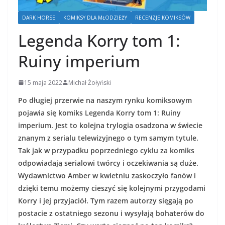
DARK HORSE
KOMIKSY DLA MŁODZIEŻY
RECENZJE KOMIKSÓW
Legenda Korry tom 1:
Ruiny imperium
15 maja 2022
Michał Żołyński
Po długiej przerwie na naszym rynku komiksowym
pojawia się komiks Legenda Korry tom 1: Ruiny
imperium. Jest to kolejna trylogia osadzona w świecie
znanym z serialu telewizyjnego o tym samym tytule.
Tak jak w przypadku poprzedniego cyklu za komiks
odpowiadają serialowi twórcy i oczekiwania są duże.
Wydawnictwo Amber w kwietniu zaskoczyło fanów i
dzięki temu możemy cieszyć się kolejnymi przygodami
Korry i jej przyjaciół. Tym razem autorzy sięgają po
postacie z ostatniego sezonu i wysyłają bohaterów do