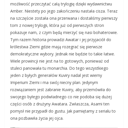
możliwość przeczytać całą trylogię dzięki wydawnictwu
Amber. Niestety po jego zakończeniu nastała cisza. Teraz
na szczęście została ona przerwana i dostaliśmy pierwszy
tom z nowej trylogii, która już od pierwszych stron
pokazuje nam, z czym będą mierzyć się nasi bohaterowie.
Tym razem historia prowadzi Awatar i jej przyjaciół do
królestwa Ziemi gdzie mają rozegrać się pierwsze
demokratyczne wybory. Jednak nie będzie to takie łatwe.
Wiele prowincji nie jest na to gotowych, ponieważ od
stuleci panowała tu monarchia. Do tego wszystkiego
jeden z byłych generałów Kuviry nadal jest wierny
Imperium Ziemi i ma swój niecny plan. Jedynym
rozwiązaniem jest zabranie Kuviry, aby przemówiła do
swojego byłego podwładnego co nie podoba się dużej
części osób z drużyny Awatara. Zwłaszcza, Asami ten
pomysł nie przypadł do gustu. Jak pamiętamy z serialu to
ona pozbawiła życia jej ojca.