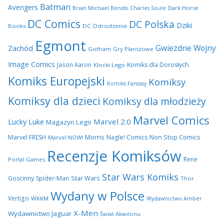
Batman
Avengers
Dark Horse
Brian Michael Bendis
Charles Soule
DC Comics
DC Polska
Dziki
Books
DC Odrodzenie
Egmont
Gwiezdne Wojny
Zachód
Gotham
Gry Planszowe
Image Comics
Jason Aaron
Komiks dla Dorosłych
Klocki Lego
Komiks Europejski
Komiksy
Komiks Fantasy
Komiksy dla dzieci
Komiksy dla młodzieży
Marvel Comics
Lucky Luke
Marvel 2.0
Magazyn Lego
Morris
Marvel FRESH
Nagle! Comics
Non Stop Comics
Marvel NOW!
Recenzje Komiksów
Rene
Portal Games
Star Wars Komiks
Star Wars
Goscinny
Spider-Man
Thor
Wydany w Polsce
Vertigo
WKKM
Wydawnictwo Amber
X-Men
Wydawnictwo Jaguar
Świat Akwilonu