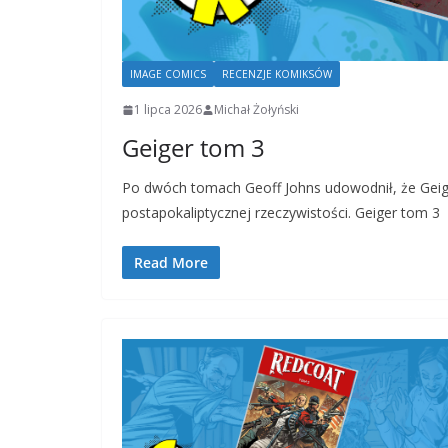
IMAGE COMICS
RECENZJE KOMIKSÓW
1 lipca 2026
Michał Żołyński
Geiger tom 3
Po dwóch tomach Geoff Johns udowodnił, że Geig
postapokaliptycznej rzeczywistości. Geiger tom 3
Read More