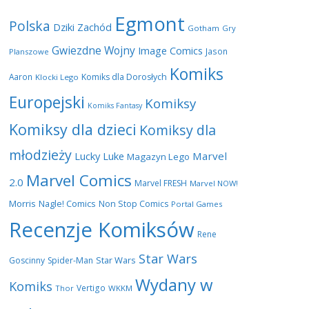
Egmont
Polska
Dziki Zachód
Gotham
Gry
Gwiezdne Wojny
Image Comics
Jason
Planszowe
Komiks
Aaron
Komiks dla Dorosłych
Klocki Lego
Europejski
Komiksy
Komiks Fantasy
Komiksy dla dzieci
Komiksy dla
młodzieży
Lucky Luke
Marvel
Magazyn Lego
Marvel Comics
2.0
Marvel FRESH
Marvel NOW!
Morris
Nagle! Comics
Non Stop Comics
Portal Games
Recenzje Komiksów
Rene
Star Wars
Star Wars
Goscinny
Spider-Man
Wydany w
Komiks
Vertigo
Thor
WKKM