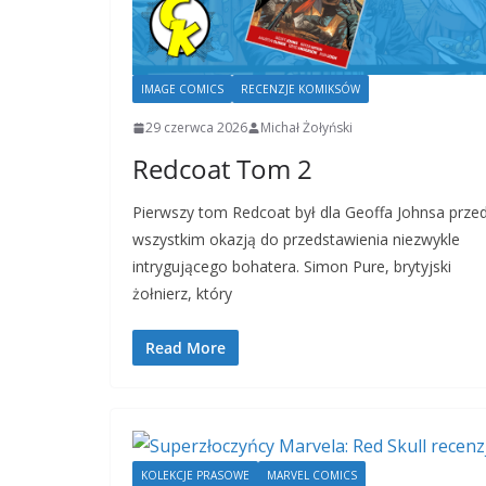
IMAGE COMICS
RECENZJE KOMIKSÓW
29 czerwca 2026
Michał Żołyński
Redcoat Tom 2
Pierwszy tom Redcoat był dla Geoffa Johnsa prze
wszystkim okazją do przedstawienia niezwykle
intrygującego bohatera. Simon Pure, brytyjski
żołnierz, który
Read More
KOLEKCJE PRASOWE
MARVEL COMICS