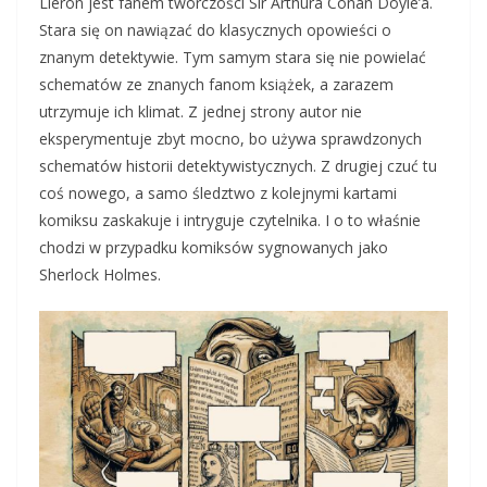
Liéron jest fanem twórczości Sir Arthura Conan Doyle’a.
Stara się on nawiązać do klasycznych opowieści o
znanym detektywie. Tym samym stara się nie powielać
schematów ze znanych fanom książek, a zarazem
utrzymuje ich klimat. Z jednej strony autor nie
eksperymentuje zbyt mocno, bo używa sprawdzonych
schematów historii detektywistycznych. Z drugiej czuć tu
coś nowego, a samo śledztwo z kolejnymi kartami
komiksu zaskakuje i intryguje czytelnika. I o to właśnie
chodzi w przypadku komiksów sygnowanych jako
Sherlock Holmes.