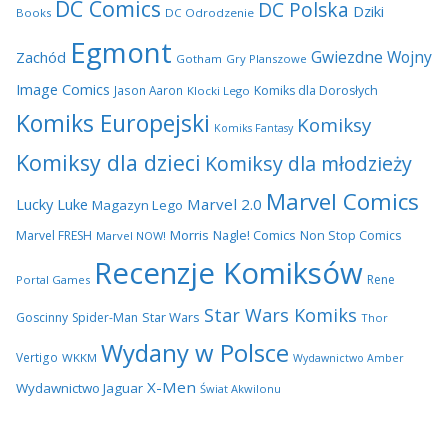
DC Comics
DC Polska
Dziki
Books
DC Odrodzenie
Egmont
Gwiezdne Wojny
Zachód
Gotham
Gry Planszowe
Image Comics
Jason Aaron
Komiks dla Dorosłych
Klocki Lego
Komiks Europejski
Komiksy
Komiks Fantasy
Komiksy dla dzieci
Komiksy dla młodzieży
Marvel Comics
Lucky Luke
Marvel 2.0
Magazyn Lego
Morris
Marvel FRESH
Nagle! Comics
Non Stop Comics
Marvel NOW!
Recenzje Komiksów
Rene
Portal Games
Star Wars Komiks
Star Wars
Goscinny
Spider-Man
Thor
Wydany w Polsce
Vertigo
WKKM
Wydawnictwo Amber
X-Men
Wydawnictwo Jaguar
Świat Akwilonu