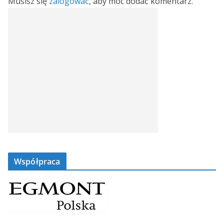
Musisz się
zalogować
, aby móc dodać komentarz.
Współpraca