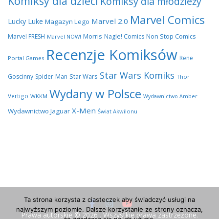
Komiksy dla dzieci
Komiksy dla młodzieży
Marvel Comics
Lucky Luke
Marvel 2.0
Magazyn Lego
Morris
Marvel FRESH
Nagle! Comics
Non Stop Comics
Marvel NOW!
Recenzje Komiksów
Rene
Portal Games
Star Wars Komiks
Star Wars
Goscinny
Spider-Man
Thor
Wydany w Polsce
Vertigo
WKKM
Wydawnictwo Amber
X-Men
Wydawnictwo Jaguar
Świat Akwilonu
Ta strona korzysta z ciasteczek aby świadczyć usługi na
najwyższym poziomie. Dalsze korzystanie ze strony oznacza,
Prawa autorskie © 2026
. Wszystkie prawa zastrzeżone.