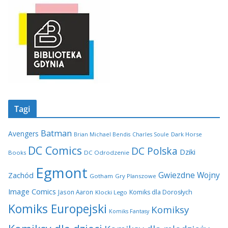
Tagi
Batman
Avengers
Dark Horse
Brian Michael Bendis
Charles Soule
DC Comics
DC Polska
Dziki
Books
DC Odrodzenie
Egmont
Gwiezdne Wojny
Zachód
Gotham
Gry Planszowe
Image Comics
Jason Aaron
Komiks dla Dorosłych
Klocki Lego
Komiks Europejski
Komiksy
Komiks Fantasy